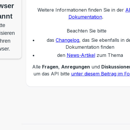
wser
Weitere Informationen finden Sie in der
A
annt
Dokumentation
.
tte
Beachten Sie bitte
isieren
das
Changelog
, das Sie ebenfalls in d
Ihren
Dokumentation finden
ser.
den
News-Artikel
zum Thema
Alle
Fragen
,
Anregungen
und
Diskussione
um das API bitte
unter diesem Beitrag im F