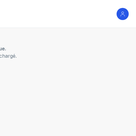
ue.
chargé.