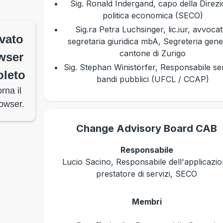
Sig. Ronald Indergand, capo della Direz
politica economica (SECO)
Sig.ra Petra Luchsinger, lic.iur, avvocat
vato
segretaria giuridica mbA, Segreteria gene
cantone di Zurigo
wser
Sig. Stephan Winistörfer, Responsabile ser
leto
bandi pubblici (UFCL / CCAP)
rna il
owser.
Change Advisory Board CAB
Responsabile
Lucio Sacino, Responsabile dell'applicazi
prestatore di servizi, SECO
Membri