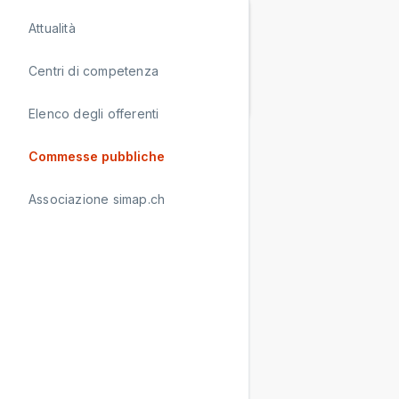
Rilevato browser
Attualità
obsoleto
Centri di competenza
Aggiorna il tuo browser.
Elenco degli offerenti
Commesse pubbliche
Associazione simap.ch