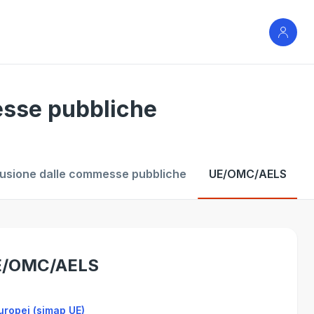
se pubbliche
lusione dalle commesse pubbliche
UE/OMC/AELS
E/OMC/AELS
europei (simap UE)